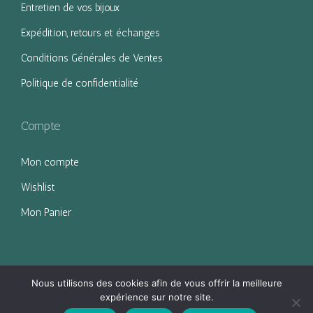
Entretien de vos bijoux
Expédition, retours et échanges
Conditions Générales de Ventes
Politique de confidentialité
Compte
Mon compte
Wishlist
Mon Panier
Nous utilisons des cookies afin de vous offrir la meilleure
expérience sur notre site.
Eclipse d'Argent © 2022 - Tous droits réservés.
| Mentions