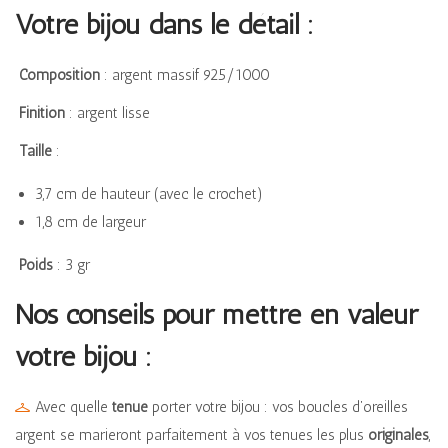
Votre bijou dans le détail :
Composition
: argent massif 925/1000
Finition
: argent lisse
Taille
:
3,7 cm de hauteur (avec le crochet)
1,8 cm de largeur
Poids
: 3 gr
Nos conseils pour mettre en valeur
votre bijou :
Avec quelle
tenue
porter votre bijou : vos boucles d’oreilles
argent se marieront parfaitement à vos tenues les plus
originales
,