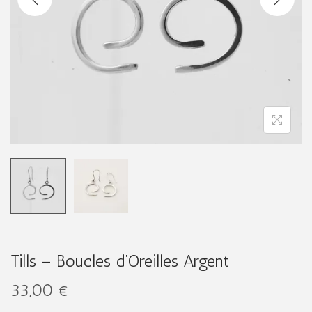
g
n
a
u
t
i
o
n
Tills – Boucles d’Oreilles Argent
33,00
€