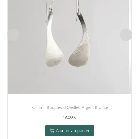
Palma – Boucles d’Oreilles Argent Brossé
49,00
€
Ajouter au panier