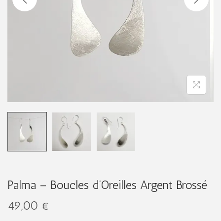
g
n
a
u
t
i
o
n
Palma – Boucles d’Oreilles Argent Brossé
49,00
€