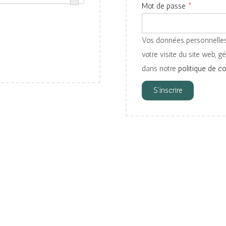
O
Mot de passe
*
a
i
b
t
g
l
o
Vos données personnelles
a
i
i
votre visite du site web, g
t
g
r
dans notre
politique de co
o
a
e
i
t
S’inscrire
r
o
e
i
r
e