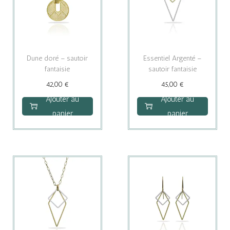
n
s
p
e
Dune doré – sautoir
Essentiel Argenté –
u
fantaisie
sautoir fantaisie
v
42,00
€
45,00
€
e
Ajouter au
Ajouter au
n
panier
panier
t
ê
t
r
e
c
h
o