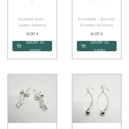
i
s
i
Essentiel doré –
Essentielle – boucles
e
sautoir fantaisie
d’oreilles bicolores
s
45,00
€
36,00
€
s
Ajouter au
Ajouter au
u
panier
panier
r
l
a
p
a
g
e
d
u