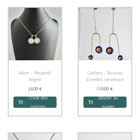
Adam – Pendentif
Caldeira – Boucles
Argent
d’oreilles céramique
C
23,00
€
110,00
€
e
Choix des
Ajouter au
p
options
panier
r
o
d