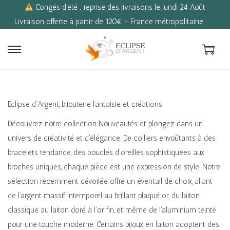
Congés d'été : reprise des livraisons le lundi 24 Août
Livraison offerte à partir de 120€ - France métropolitaine
P
P
a
a
s
s
s
s
Eclipse d’Argent, bijouterie fantaisie et créations.
e
e
Découvrez notre collection Nouveautés et plongez dans un
r
r
univers de créativité et d’élégance. De colliers envoûtants à des
à
a
bracelets tendance, des boucles d’oreilles sophistiquées aux
l
u
broches uniques, chaque pièce est une expression de style. Notre
a
c
sélection récemment dévoilée offre un éventail de choix, allant
n
o
de l’argent massif intemporel au brillant plaqué or, du laiton
a
n
classique au laiton doré à l’or fin, et même de l’aluminium teinté
v
t
pour une touche moderne. Certains bijoux en laiton adoptent des
i
e