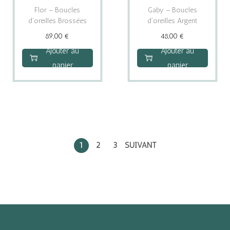
p
Flor – Boucles
Gaby – Boucles
r
d’oreilles Brossées
d’oreilles Argent
o
89,00
€
48,00
€
d
Ajouter au
Ajouter au
u
panier
panier
i
t
1
2
3
SUIVANT