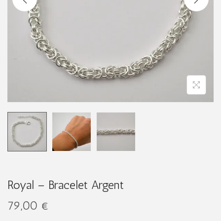
g
n
a
u
t
i
o
n
Royal – Bracelet Argent
79,00
€