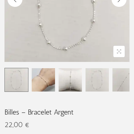
g
n
a
u
t
i
o
n
Billes – Bracelet Argent
22,00
€