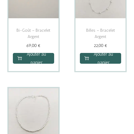
g
n
a
u
t
Bi-Goût – Bracelet
Billes – Bracelet
i
Argent
Argent
o
69,00
€
22,00
€
n
Ajouter au
Ajouter au
panier
panier