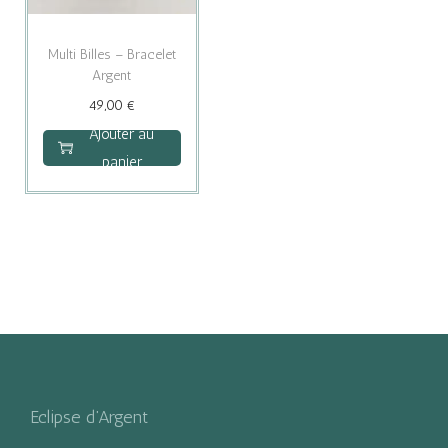
Multi Billes – Bracelet
Argent
49,00
€
Ajouter au
panier
Eclipse d’Argent