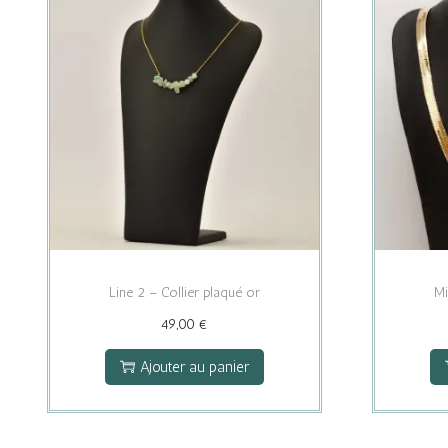
Line 2 – Collier plaqué or
Mi
49,00
€
Ajouter au panier