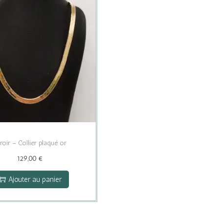
roir – Collier plaqué or
129,00
€
Ajouter au panier