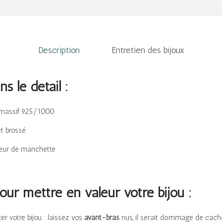
1
0
9
0
9
,
€
Description
Entretien des bijoux
0
.
0
s le détail :
€
.
 massif 925/1000
et brossé
geur de manchette
our mettre en valeur votre bijou :
er votre bijou : laissez vos
avant-bras
nus, il serait dommage de cache