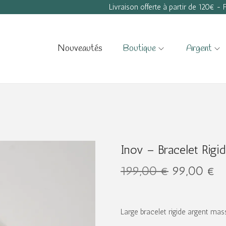
Livraison offerte à partir de 120€ -
Nouveautés
Boutique
Argent
Inov – Bracelet Rigi
L
L
199,00
€
99,00
€
e
e
p
p
r
r
Large bracelet rigide argent massi