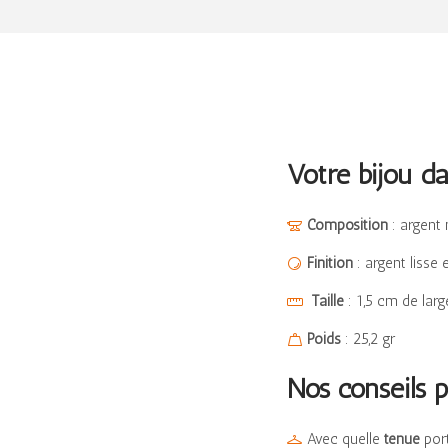
Votre bijou dan
Composition
: argent
Finition
: argent lisse 
Taille
: 1,5 cm de lar
Poids
: 25,2 gr
Nos conseils p
Avec quelle
tenue
port