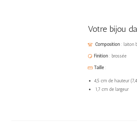
Votre bijou dan
Composition
: laiton 
Finition
: brossée
Taille
:
4,5 cm de hauteur (7,4
1,7 cm de largeur