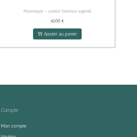
Mannequin – sautoir fantaisie argenté
42,00
€
Ajouter au panier
Compte
Mon compte
Wishlist