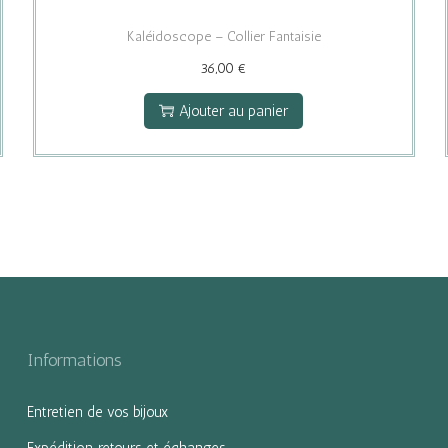
Kaléidoscope – Collier Fantaisie
36,00
€
Ajouter au panier
Informations
Entretien de vos bijoux
Expédition, retours et échanges