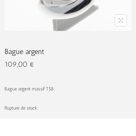
g
n
a
u
t
i
o
n
Bague argent
109,00
€
Bague argent massif T58
Rupture de stock