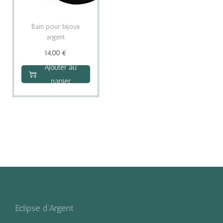
Bain pour bijoux
argent
14,00
€
Ajouter au
panier
Eclipse d’Argent