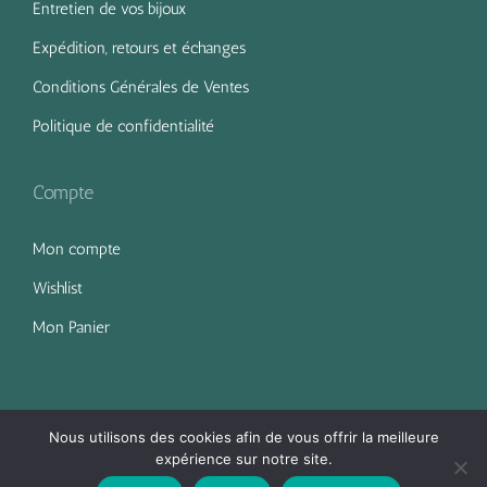
Entretien de vos bijoux
Expédition, retours et échanges
Conditions Générales de Ventes
Politique de confidentialité
Compte
Mon compte
Wishlist
Mon Panier
Nous utilisons des cookies afin de vous offrir la meilleure
expérience sur notre site.
Eclipse d'Argent © 2022 - Tous droits réservés.
| Mentions légales
0