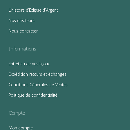
g
n
L’histoire d’Eclipse d’Argent
a
u
Nos créateurs
t
Nous contacter
i
o
n
Informations
Entretien de vos bijoux
Expédition, retours et échanges
Conditions Générales de Ventes
Politique de confidentialité
Compte
Mon compte