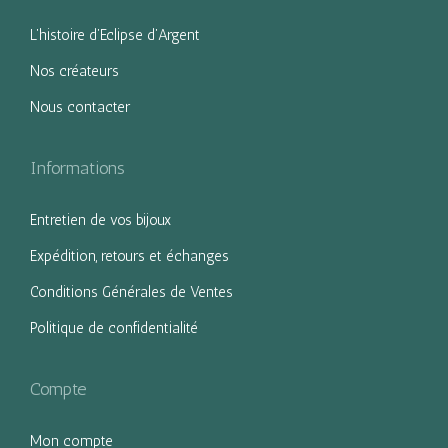
g
n
L’histoire d’Eclipse d’Argent
a
u
Nos créateurs
t
Nous contacter
i
o
n
Informations
Entretien de vos bijoux
Expédition, retours et échanges
Conditions Générales de Ventes
Politique de confidentialité
Compte
Mon compte