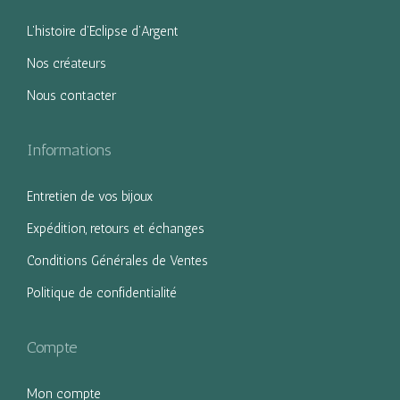
g
n
L’histoire d’Eclipse d’Argent
a
u
Nos créateurs
t
Nous contacter
i
o
n
Informations
Entretien de vos bijoux
Expédition, retours et échanges
Conditions Générales de Ventes
Politique de confidentialité
Compte
Mon compte