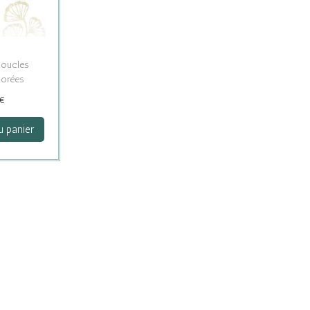
boucles
dorées
€
u panier