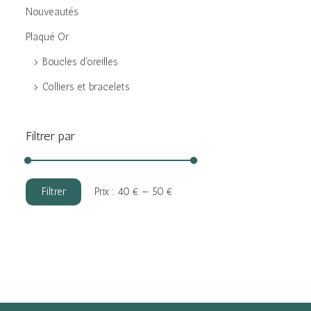
Nouveautés
Plaqué Or
Boucles d'oreilles
Colliers et bracelets
Filtrer par
P
P
Filtrer
Prix :
40 €
—
50 €
r
r
i
i
x
x
m
m
i
a
n
x