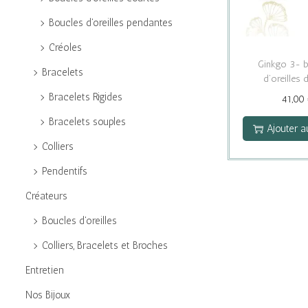
e
g
n
Boucles d'oreilles pendantes
r
a
u
p
Créoles
t
o
Ginkgo 3- 
Bracelets
i
d’oreilles 
u
o
Bracelets Rigides
41,00
r
n
Bracelets souples
Ajouter a
:
Colliers
>
Pendentifs
Créateurs
Boucles d'oreilles
Colliers, Bracelets et Broches
Entretien
Nos Bijoux