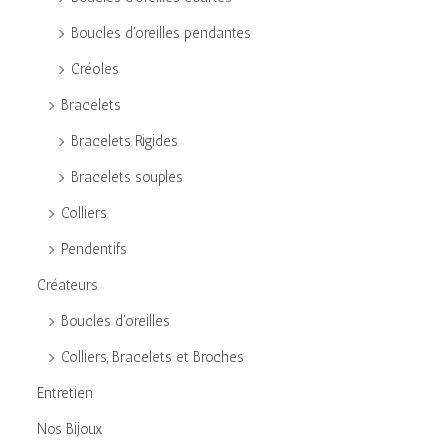
e
g
n
Boucles d'oreilles pendantes
r
a
u
p
Créoles
t
o
Bracelets
i
u
o
Bracelets Rigides
r
n
Bracelets souples
:
Colliers
>
Pendentifs
Créateurs
Boucles d'oreilles
Colliers, Bracelets et Broches
Entretien
Nos Bijoux