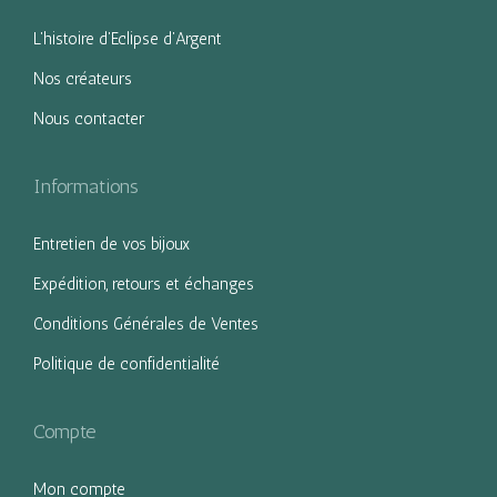
g
n
L’histoire d’Eclipse d’Argent
a
u
Nos créateurs
t
Nous contacter
i
o
n
Informations
Entretien de vos bijoux
Expédition, retours et échanges
Conditions Générales de Ventes
Politique de confidentialité
Compte
Mon compte