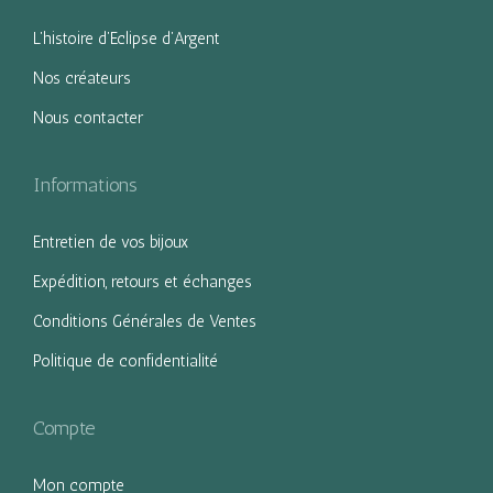
g
n
L’histoire d’Eclipse d’Argent
a
u
Nos créateurs
t
Nous contacter
i
o
n
Informations
Entretien de vos bijoux
Expédition, retours et échanges
Conditions Générales de Ventes
Politique de confidentialité
Compte
Mon compte