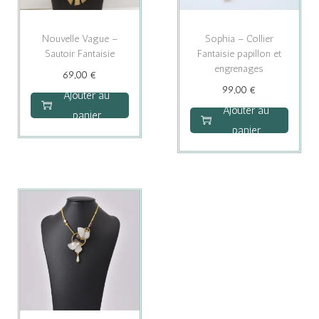
Nouvelle Vague –
Sophia – Collier
Sautoir Fantaisie
Fantaisie papillon et
engrenages
69,00
€
99,00
€
Ajouter au
Ajouter au
panier
panier